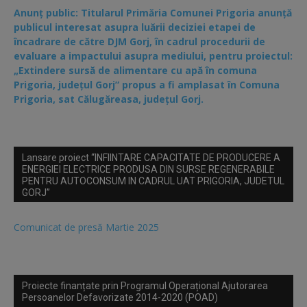
Anunț public: Titularul Primăria Comunei Prigoria anunță
publicul interesat asupra luării deciziei etapei de
încadrare de către DJM Gorj, în cadrul procedurii de
evaluare a impactului asupra mediului, pentru proiectul:
„Extindere sursă de alimentare cu apă în comuna
Prigoria, județul Gorj” propus a fi amplasat în Comuna
Prigoria, sat Călugăreasa, județul Gorj.
Lansare proiect “INFIINTARE CAPACITATE DE PRODUCERE A
ENERGIEI ELECTRICE PRODUSA DIN SURSE REGENERABILE
PENTRU AUTOCONSUM IN CADRUL UAT PRIGORIA, JUDETUL
GORJ”
Comunicat de presă Martie 2025
Proiecte finanțate prin Programul Operațional Ajutorarea
Persoanelor Defavorizate 2014-2020 (POAD)