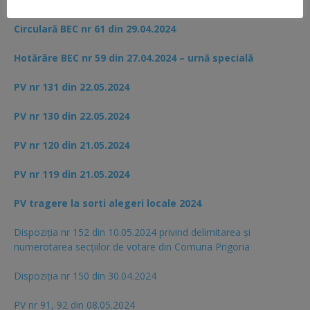
Circulară BEC nr 61 din 29.04.2024
Hotărâre BEC nr 59 din 27.04.2024 – urnă specială
PV nr 131 din 22.05.2024
PV nr 130 din 22.05.2024
PV nr 120 din 21.05.2024
PV nr 119 din 21.05.2024
PV tragere la sorti alegeri locale 2024
Dispoziția nr 152 din 10.05.2024 privind delimitarea și
numerotarea secțiilor de votare din Comuna Prigoria
Dispoziția nr 150 din 30.04.2024
PV nr 91, 92 din 08.05.2024