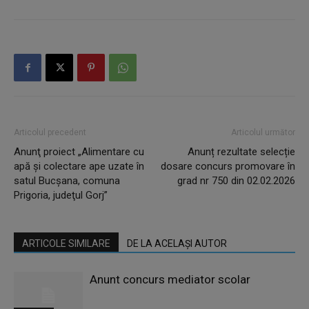
Articolul precedent
Articolul următor
Anunţ proiect „Alimentare cu
Anunț rezultate selecție
apă şi colectare ape uzate în
dosare concurs promovare în
satul Bucşana, comuna
grad nr 750 din 02.02.2026
Prigoria, judeţul Gorj”
ARTICOLE SIMILARE
DE LA ACELAȘI AUTOR
Anunt concurs mediator scolar