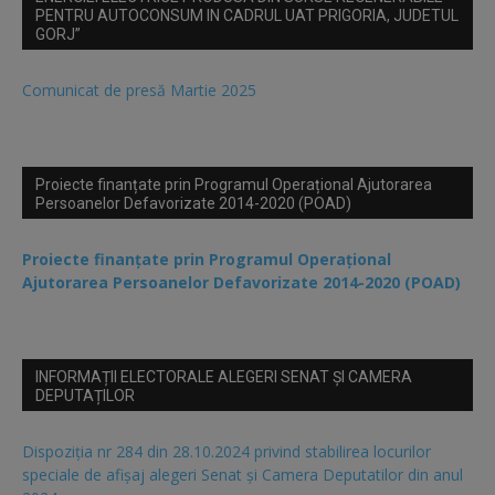
PENTRU AUTOCONSUM IN CADRUL UAT PRIGORIA, JUDETUL
GORJ”
Comunicat de presă Martie 2025
Proiecte finanțate prin Programul Operațional Ajutorarea
Persoanelor Defavorizate 2014-2020 (POAD)
Proiecte finanțate prin Programul Operațional
Ajutorarea Persoanelor Defavorizate 2014-2020 (POAD)
INFORMAȚII ELECTORALE ALEGERI SENAT ȘI CAMERA
DEPUTAȚILOR
Dispoziția nr 284 din 28.10.2024 privind stabilirea locurilor
speciale de afișaj alegeri Senat și Camera Deputatilor din anul