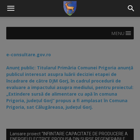
MENU
e-consultare.gov.ro
Anunț public: Titularul Primăria Comunei Prigoria anunță
publicul interesat asupra luării deciziei etapei de
încadrare de către DJM Gorj, în cadrul procedurii de
evaluare a impactului asupra mediului, pentru proiectul:
„Extindere sursă de alimentare cu apă în comuna
Prigoria, județul Gorj” propus a fi amplasat în Comuna
Prigoria, sat Călugăreasa, județul Gorj.
Lansare proiect “INFIINTARE CAPACITATE DE PRODUCERE A
ENERGIEI ELECTRICE PRODUSA DIN SURSE REGENERABILE