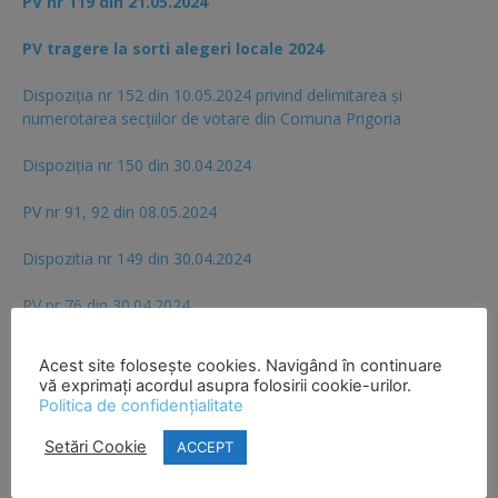
PV nr 119 din 21.05.2024
PV tragere la sorti alegeri locale 2024
Dispoziția nr 152 din 10.05.2024 privind delimitarea și
numerotarea secțiilor de votare din Comuna Prigoria
Dispoziția nr 150 din 30.04.2024
PV nr 91, 92 din 08.05.2024
Dispozitia nr 149 din 30.04.2024
PV nr 76 din 30.04.2024
Hotărârea nr 9 Admitere candidatură consilieri locali SOS
Acest site folosește cookies. Navigând în continuare
Romania
vă exprimați acordul asupra folosirii cookie-urilor.
Politica de confidențialitate
PV nr 71 din 30.04.2024
Setări Cookie
ACCEPT
Hotărârea nr 8 Admitere lista candidaţi consilieri locali USR