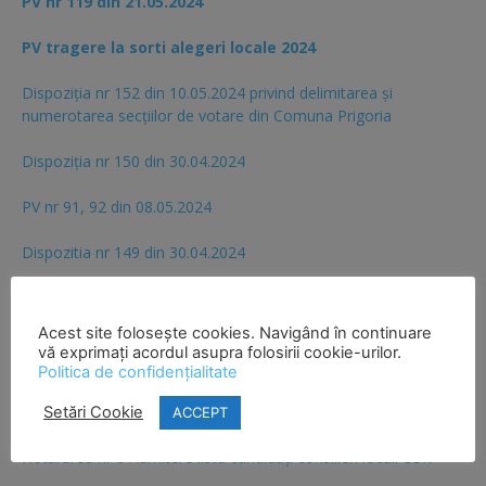
PV nr 119 din 21.05.2024
PV tragere la sorti alegeri locale 2024
Dispoziția nr 152 din 10.05.2024 privind delimitarea și
numerotarea secțiilor de votare din Comuna Prigoria
Dispoziția nr 150 din 30.04.2024
PV nr 91, 92 din 08.05.2024
Dispozitia nr 149 din 30.04.2024
PV nr 76 din 30.04.2024
Acest site folosește cookies. Navigând în continuare
Hotărârea nr 9 Admitere candidatură consilieri locali SOS
vă exprimați acordul asupra folosirii cookie-urilor.
Romania
Politica de confidențialitate
PV nr 71 din 30.04.2024
Setări Cookie
ACCEPT
Hotărârea nr 8 Admitere lista candidaţi consilieri locali USR