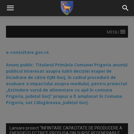
MENU
e-consultare.gov.ro
Anunț public: Titularul Primăria Comunei Prigoria anunță
publicul interesat asupra luării deciziei etapei de
încadrare de către DJM Gorj, în cadrul procedurii de
evaluare a impactului asupra mediului, pentru proiectul:
„Extindere sursă de alimentare cu apă în comuna
Prigoria, județul Gorj” propus a fi amplasat în Comuna
Prigoria, sat Călugăreasa, județul Gorj.
Lansare proiect “INFIINTARE CAPACITATE DE PRODUCERE A
ENERGIEI ELECTRICE PRODUSA DIN SURSE REGENERABILE