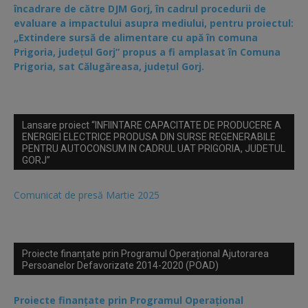
încadrare de către DJM Gorj, în cadrul procedurii de
evaluare a impactului asupra mediului, pentru proiectul:
„Extindere sursă de alimentare cu apă în comuna
Prigoria, județul Gorj” propus a fi amplasat în Comuna
Prigoria, sat Călugăreasa, județul Gorj.
Lansare proiect “INFIINTARE CAPACITATE DE PRODUCERE A
ENERGIEI ELECTRICE PRODUSA DIN SURSE REGENERABILE
PENTRU AUTOCONSUM IN CADRUL UAT PRIGORIA, JUDETUL
GORJ”
Comunicat de presă Martie 2025
Proiecte finanțate prin Programul Operațional Ajutorarea
Persoanelor Defavorizate 2014-2020 (POAD)
Proiecte finanțate prin Programul Operațional