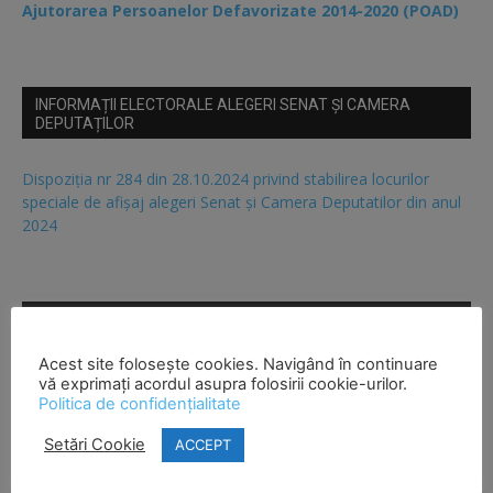
Ajutorarea Persoanelor Defavorizate 2014-2020 (POAD)
INFORMAȚII ELECTORALE ALEGERI SENAT ȘI CAMERA
DEPUTAȚILOR
Dispoziția nr 284 din 28.10.2024 privind stabilirea locurilor
speciale de afișaj alegeri Senat și Camera Deputatilor din anul
2024
INFORMATII ELECTORALE ALEGERI LOCALE SI
EUROPARLAMENTARE 9 IUNIE 2024
Acest site folosește cookies. Navigând în continuare
vă exprimați acordul asupra folosirii cookie-urilor.
PV nr 152,153,155 din 29.05.2024
Politica de confidențialitate
PV nr 139 din 23.05.2024
Setări Cookie
ACCEPT
Circulară BEC nr 61 din 29.04.2024