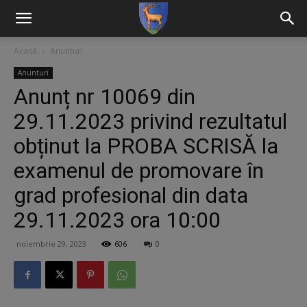
Acasă
Anunturi
Anunturi
Anunț nr 10069 din
29.11.2023 privind rezultatul
obținut la PROBA SCRISĂ la
examenul de promovare în
grad profesional din data
29.11.2023 ora 10:00
noiembrie 29, 2023
606
0