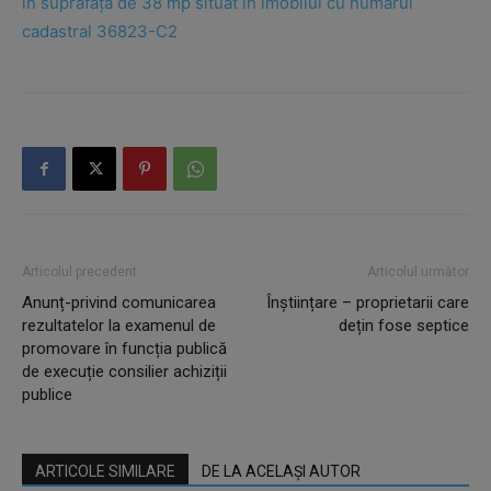
în suprafață de 38 mp situat în imobilul cu numărul
cadastral 36823-C2
Articolul precedent
Articolul următor
Anunț-privind comunicarea
Înștiințare – proprietarii care
rezultatelor la examenul de
dețin fose septice
promovare în funcția publică
de execuție consilier achiziții
publice
ARTICOLE SIMILARE
DE LA ACELAȘI AUTOR