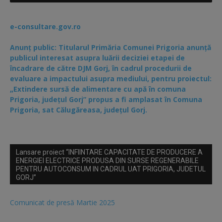
e-consultare.gov.ro
Anunț public: Titularul Primăria Comunei Prigoria anunță
publicul interesat asupra luării deciziei etapei de
încadrare de către DJM Gorj, în cadrul procedurii de
evaluare a impactului asupra mediului, pentru proiectul:
„Extindere sursă de alimentare cu apă în comuna
Prigoria, județul Gorj” propus a fi amplasat în Comuna
Prigoria, sat Călugăreasa, județul Gorj.
Lansare proiect “INFIINTARE CAPACITATE DE PRODUCERE A
ENERGIEI ELECTRICE PRODUSA DIN SURSE REGENERABILE
PENTRU AUTOCONSUM IN CADRUL UAT PRIGORIA, JUDETUL
GORJ”
Comunicat de presă Martie 2025