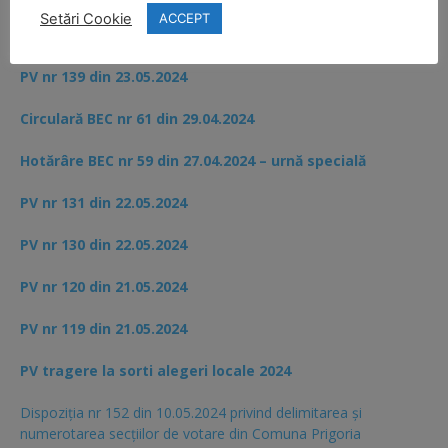
Setări Cookie
ACCEPT
PV nr 152,153,155 din 29.05.2024
PV nr 139 din 23.05.2024
Circulară BEC nr 61 din 29.04.2024
Hotărâre BEC nr 59 din 27.04.2024 – urnă specială
PV nr 131 din 22.05.2024
PV nr 130 din 22.05.2024
PV nr 120 din 21.05.2024
PV nr 119 din 21.05.2024
PV tragere la sorti alegeri locale 2024
Dispoziția nr 152 din 10.05.2024 privind delimitarea și
numerotarea secțiilor de votare din Comuna Prigoria