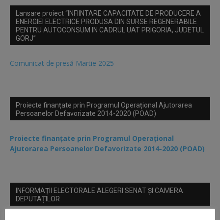
Lansare proiect “INFIINTARE CAPACITATE DE PRODUCERE A
ENERGIEI ELECTRICE PRODUSA DIN SURSE REGENERABILE
PENTRU AUTOCONSUM IN CADRUL UAT PRIGORIA, JUDETUL
GORJ”
Comunicat de presă Martie 2025
Proiecte finanțate prin Programul Operațional Ajutorarea
Persoanelor Defavorizate 2014-2020 (POAD)
Proiecte finanțate prin Programul Operațional
Ajutorarea Persoanelor Defavorizate 2014-2020 (POAD)
INFORMAȚII ELECTORALE ALEGERI SENAT ȘI CAMERA
DEPUTAȚILOR