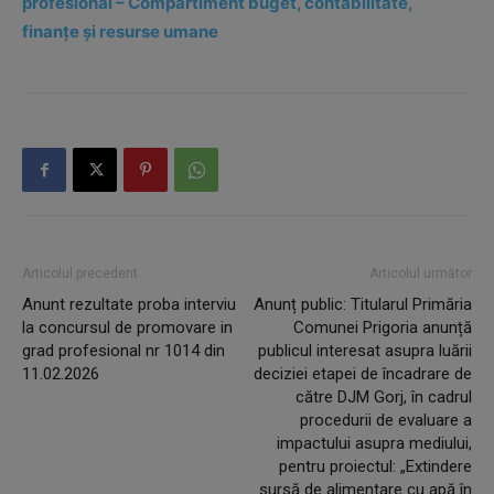
profesional – Compartiment buget, contabilitate,
finanțe și resurse umane
Articolul precedent
Articolul următor
Anunt rezultate proba interviu
Anunț public: Titularul Primăria
la concursul de promovare in
Comunei Prigoria anunță
grad profesional nr 1014 din
publicul interesat asupra luării
11.02.2026
deciziei etapei de încadrare de
către DJM Gorj, în cadrul
procedurii de evaluare a
impactului asupra mediului,
pentru proiectul: „Extindere
sursă de alimentare cu apă în