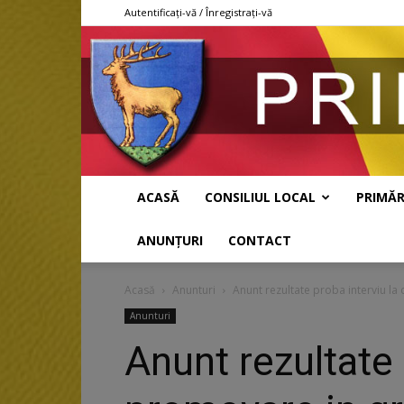
Autentificați-vă / Înregistrați-vă
ACASĂ
CONSILIUL LOCAL
PRIMĂR
ANUNȚURI
CONTACT
Acasă
Anunturi
Anunt rezultate proba interviu la
Anunturi
Anunt rezultate 