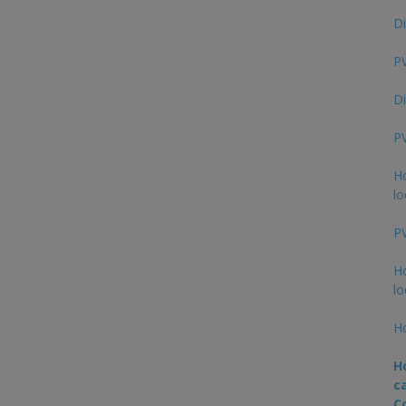
Di
PV
Di
PV
Ho
lo
PV
Ho
lo
Ho
H
c
C