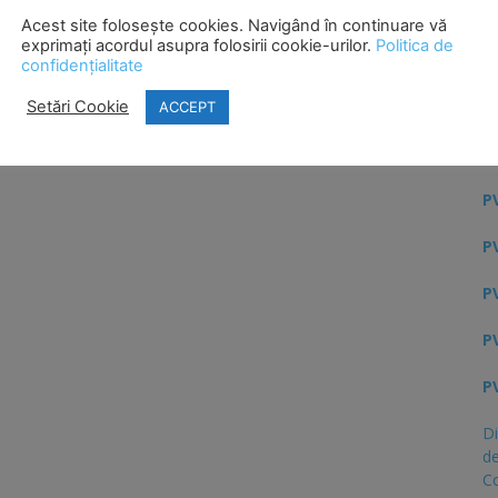
Acest site folosește cookies. Navigând în continuare vă
PV
exprimați acordul asupra folosirii cookie-urilor.
Politica de
confidențialitate
Ci
Setări Cookie
ACCEPT
H
s
PV
PV
PV
PV
PV
Di
de
C