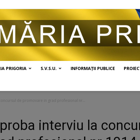
IA PRIGORIA
S.V.S.U.
INFORMAȚII PUBLICE
PROIEC
Primăria
 concursul de promovare in grad profesional nr...
proba interviu la concu
Prigoria