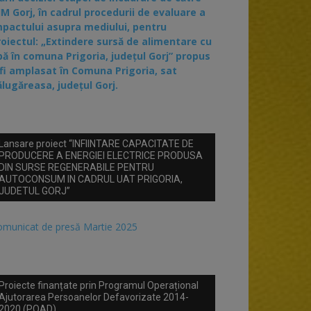
JM Gorj, în cadrul procedurii de evaluare a
mpactului asupra mediului, pentru
roiectul: „Extindere sursă de alimentare cu
pă în comuna Prigoria, județul Gorj” propus
 fi amplasat în Comuna Prigoria, sat
ălugăreasa, județul Gorj.
Lansare proiect “INFIINTARE CAPACITATE DE
PRODUCERE A ENERGIEI ELECTRICE PRODUSA
DIN SURSE REGENERABILE PENTRU
AUTOCONSUM IN CADRUL UAT PRIGORIA,
JUDETUL GORJ”
omunicat de presă Martie 2025
Proiecte finanțate prin Programul Operațional
Ajutorarea Persoanelor Defavorizate 2014-
2020 (POAD)