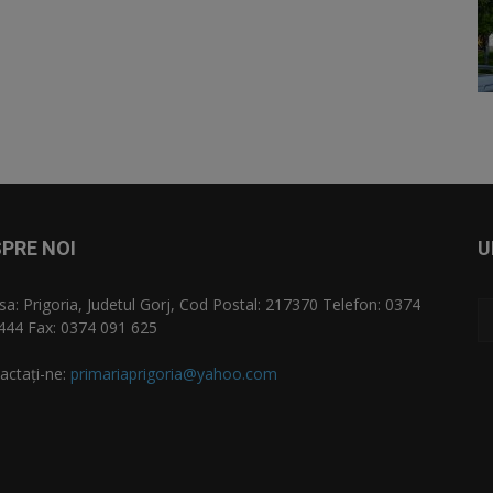
PRE NOI
U
sa: Prigoria, Judetul Gorj, Cod Postal: 217370 Telefon: 0374
444 Fax: 0374 091 625
actați-ne:
primariaprigoria@yahoo.com