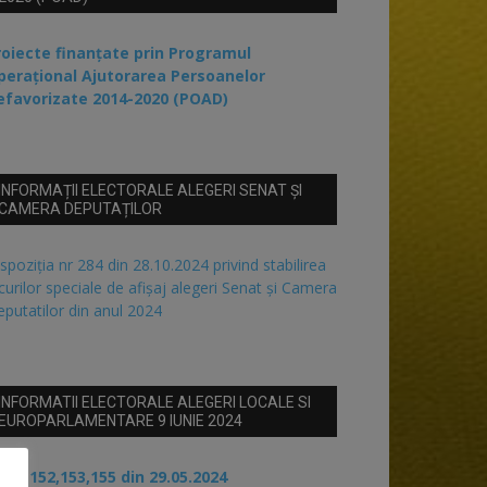
roiecte finanțate prin Programul
perațional Ajutorarea Persoanelor
efavorizate 2014-2020 (POAD)
INFORMAȚII ELECTORALE ALEGERI SENAT ȘI
CAMERA DEPUTAȚILOR
spoziția nr 284 din 28.10.2024 privind stabilirea
curilor speciale de afișaj alegeri Senat și Camera
putatilor din anul 2024
INFORMATII ELECTORALE ALEGERI LOCALE SI
EUROPARLAMENTARE 9 IUNIE 2024
 nr 152,153,155 din 29.05.2024