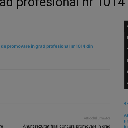
ad profesional nr 1014
l de promovare in grad profesional nr 1014 din
e
A
Articolul următor
P
re
Anunț rezultat final concurs promovare în grad
lu