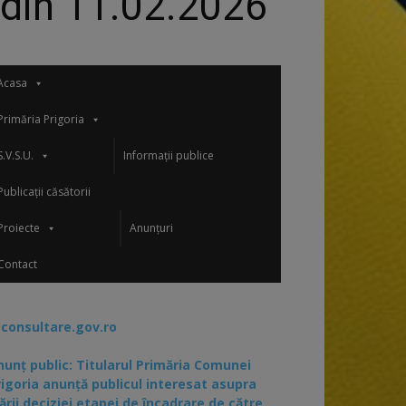
 din 11.02.2026
Acasa
Primăria Prigoria
S.V.S.U.
Informații publice
Publicații căsătorii
Proiecte
Anunțuri
Contact
-consultare.gov.ro
nunț public: Titularul Primăria Comunei
rigoria anunță publicul interesat asupra
ării deciziei etapei de încadrare de către