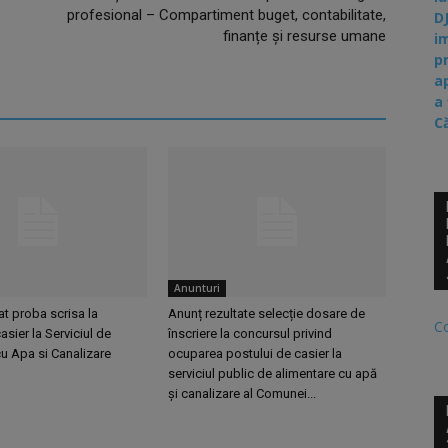
profesional – Compartiment buget, contabilitate,
D
finanțe și resurse umane
i
p
a
a
C
Anunturi
at proba scrisa la
Anunț rezultate selecție dosare de
C
asier la Serviciul de
înscriere la concursul privind
u Apa si Canalizare
ocuparea postului de casier la
serviciul public de alimentare cu apă
și canalizare al Comunei...