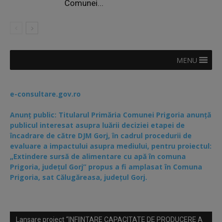
Comunei...
MENU
e-consultare.gov.ro
Anunț public: Titularul Primăria Comunei Prigoria anunță
publicul interesat asupra luării deciziei etapei de
încadrare de către DJM Gorj, în cadrul procedurii de
evaluare a impactului asupra mediului, pentru proiectul:
„Extindere sursă de alimentare cu apă în comuna
Prigoria, județul Gorj” propus a fi amplasat în Comuna
Prigoria, sat Călugăreasa, județul Gorj.
Lansare proiect “INFIINTARE CAPACITATE DE PRODUCERE A