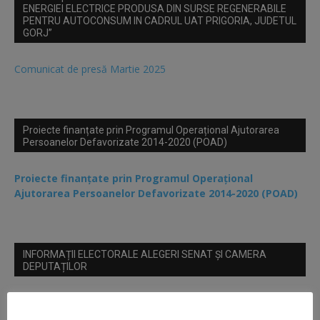
ENERGIEI ELECTRICE PRODUSA DIN SURSE REGENERABILE
PENTRU AUTOCONSUM IN CADRUL UAT PRIGORIA, JUDETUL
GORJ”
Comunicat de presă Martie 2025
Proiecte finanțate prin Programul Operațional Ajutorarea
Persoanelor Defavorizate 2014-2020 (POAD)
Proiecte finanțate prin Programul Operațional
Ajutorarea Persoanelor Defavorizate 2014-2020 (POAD)
INFORMAȚII ELECTORALE ALEGERI SENAT ȘI CAMERA
DEPUTAȚILOR
Dispoziția nr 284 din 28.10.2024 privind stabilirea locurilor
speciale de afișaj alegeri Senat și Camera Deputatilor din anul