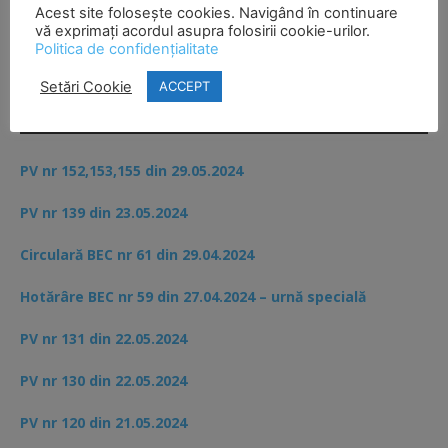
Acest site folosește cookies. Navigând în continuare
2024
vă exprimați acordul asupra folosirii cookie-urilor.
Politica de confidențialitate
Setări Cookie
ACCEPT
INFORMATII ELECTORALE ALEGERI LOCALE SI
EUROPARLAMENTARE 9 IUNIE 2024
PV nr 152,153,155 din 29.05.2024
PV nr 139 din 23.05.2024
Circulară BEC nr 61 din 29.04.2024
Hotărâre BEC nr 59 din 27.04.2024 – urnă specială
PV nr 131 din 22.05.2024
PV nr 130 din 22.05.2024
PV nr 120 din 21.05.2024