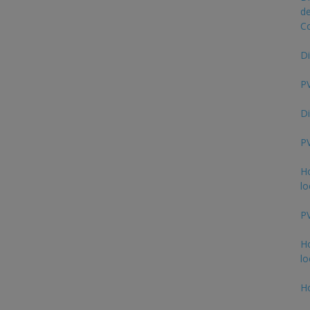
de
C
Di
PV
Di
PV
Ho
lo
PV
Ho
lo
Ho