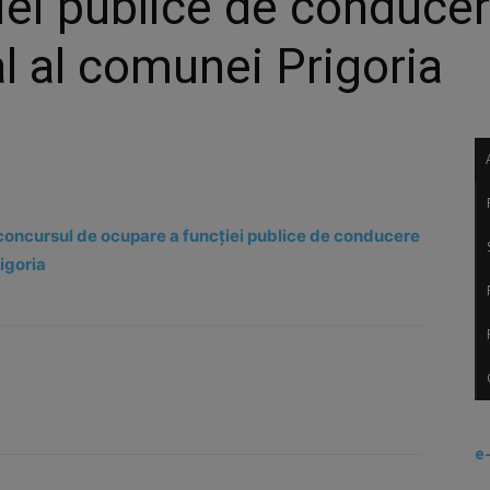
iei publice de conduce
l al comunei Prigoria
 concursul de ocupare a funcției publice de conducere
igoria
e