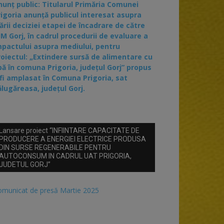
nunț public: Titularul Primăria Comunei
rigoria anunță publicul interesat asupra
ării deciziei etapei de încadrare de către
JM Gorj, în cadrul procedurii de evaluare a
mpactului asupra mediului, pentru
roiectul: „Extindere sursă de alimentare cu
pă în comuna Prigoria, județul Gorj” propus
 fi amplasat în Comuna Prigoria, sat
ălugăreasa, județul Gorj.
Lansare proiect “INFIINTARE CAPACITATE DE
PRODUCERE A ENERGIEI ELECTRICE PRODUSA
DIN SURSE REGENERABILE PENTRU
AUTOCONSUM IN CADRUL UAT PRIGORIA,
JUDETUL GORJ”
omunicat de presă Martie 2025