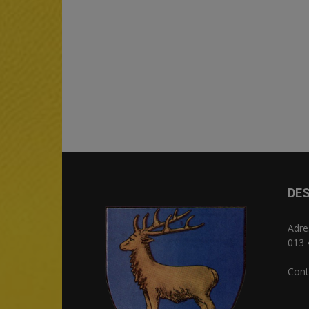
DES
Adre
013 
Cont