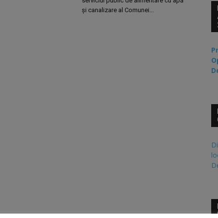
serviciul public de alimentare cu apă
și canalizare al Comunei...
P
O
D
Di
lo
De