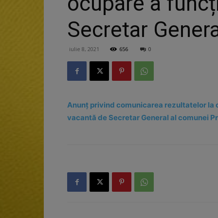
ocupare a funcț
Secretar Genera
iulie 8, 2021
656
0
Anunț privind comunicarea rezultatelor la
vacantă de Secretar General al comunei Pr