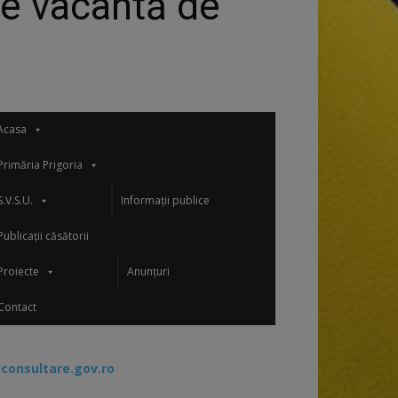
re vacantă de
Acasa
Primăria Prigoria
S.V.S.U.
Informații publice
Publicații căsătorii
Proiecte
Anunțuri
Contact
-consultare.gov.ro