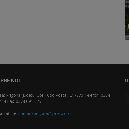
PRE NOI
U
sa: Prigoria, Judetul Gorj, Cod Postal: 217370 Telefon: 0374
444 Fax: 0374 091 625
actați-ne:
primariaprigoria@yahoo.com