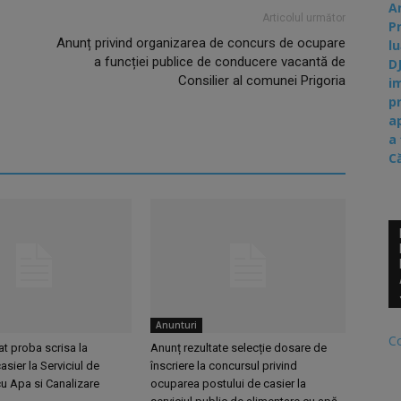
A
Articolul următor
P
Anunț privind organizarea de concurs de ocupare
lu
a funcției publice de conducere vacantă de
D
Consilier al comunei Prigoria
i
p
a
a
C
Anunturi
C
at proba scrisa la
Anunț rezultate selecție dosare de
asier la Serviciul de
înscriere la concursul privind
u Apa si Canalizare
ocuparea postului de casier la