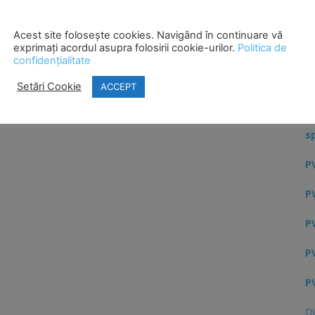
PV
Acest site folosește cookies. Navigând în continuare vă
exprimați acordul asupra folosirii cookie-urilor.
Politica de
confidențialitate
PV
Setări Cookie
ACCEPT
Ci
H
s
PV
PV
PV
PV
PV
Di