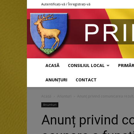
Autentificați-vă / Înregistrați-vă
ACASĂ
CONSILIUL LOCAL
PRIMĂR
ANUNȚURI
CONTACT
Acasă
Anunturi
Anunț privind comunicarea rezulta
Anunturi
Anunț privind c