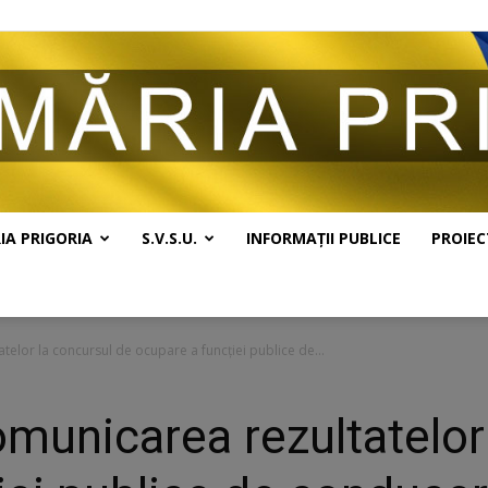
IA PRIGORIA
S.V.S.U.
INFORMAȚII PUBLICE
PROIEC
Primăria
telor la concursul de ocupare a funcției publice de...
omunicarea rezultatelor
Prigoria