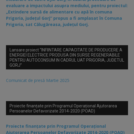
evaluare a impactului asupra mediului, pentru proiectul:
„Extindere sursă de alimentare cu apă în comuna
Prigoria, județul Gorj” propus a fi amplasat în Comuna
Prigoria, sat Călugăreasa, județul Gorj.
Lansare proiect “INFIINTARE CAPACITATE DE PRODUCERE A
ENERGIEI ELECTRICE PRODUSA DIN SURSE REGENERABILE
PENTRU AUTOCONSUM IN CADRUL UAT PRIGORIA, JUDETUL
GORJ”
Comunicat de presă Martie 2025
Proiecte finanțate prin Programul Operațional Ajutorarea
Persoanelor Defavorizate 2014-2020 (POAD)
Proiecte finanțate prin Programul Operațional
Ajutorarea Persoanelor Defavorizate 2014-2020 (POAD)