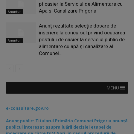
pt casier la Serviciul de Alimentare cu
Apa si Canalizare Prigoria
Anunturi
Anunț rezultate selecție dosare de
înscriere la concursul privind ocuparea
postului de casier la serviciul public de
Anunturi
alimentare cu apă și canalizare al
Comunei...
MENU
e-consultare.gov.ro
Anunț public: Titularul Primăria Comunei Prigoria anunță
publicul interesat asupra luării deciziei etapei de
încadrare de către DJM Gorj, în cadrul procedurii de