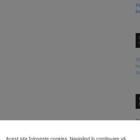
O
D
Di
lo
De
PV
PV
Acest site folosește cookies. Navigând în continuare vă