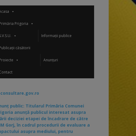
Acasa
Primăria Prigoria
S.V.S.U.
Informații publice
Publicații căsătorii
Proiecte
Anunțuri
Contact
-consultare.gov.ro
nunț public: Titularul Primăria Comunei
rigoria anunță publicul interesat asupra
ării deciziei etapei de încadrare de către
JM Gorj, în cadrul procedurii de evaluare a
mpactului asupra mediului, pentru