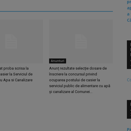
p
a
a
C
Anunturi
at proba scrisa la
Anunț rezultate selecție dosare de
asier la Serviciul de
înscriere la concursul privind
C
u Apa si Canalizare
ocuparea postului de casier la
serviciul public de alimentare cu apă
și canalizare al Comunei...
P