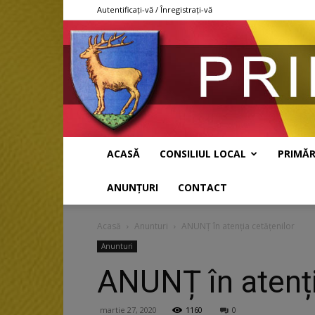
Autentificați-vă / Înregistrați-vă
ACASĂ
CONSILIUL LOCAL
PRIMĂR
ANUNȚURI
CONTACT
Acasă
Anunturi
ANUNȚ în atenția cetățenilor
Anunturi
ANUNȚ în atenți
martie 27, 2020
1160
0