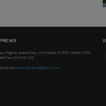
PRE NOI
U
sa: Prigoria, Judetul Gorj, Cod Postal: 217370 Telefon: 0374
444 Fax: 0374 091 625
actați-ne:
primariaprigoria@yahoo.com