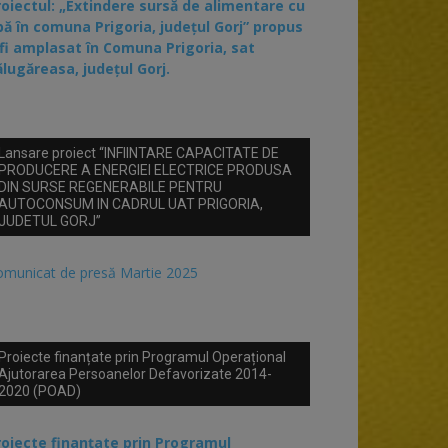
roiectul: „Extindere sursă de alimentare cu
pă în comuna Prigoria, județul Gorj” propus
 fi amplasat în Comuna Prigoria, sat
ălugăreasa, județul Gorj.
Lansare proiect “INFIINTARE CAPACITATE DE
PRODUCERE A ENERGIEI ELECTRICE PRODUSA
DIN SURSE REGENERABILE PENTRU
AUTOCONSUM IN CADRUL UAT PRIGORIA,
JUDETUL GORJ”
omunicat de presă Martie 2025
Proiecte finanțate prin Programul Operațional
Ajutorarea Persoanelor Defavorizate 2014-
2020 (POAD)
roiecte finanțate prin Programul