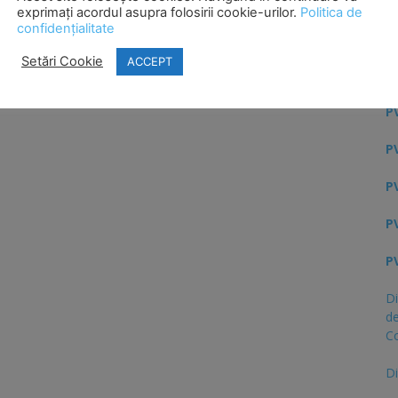
exprimați acordul asupra folosirii cookie-urilor.
Politica de
Ci
confidențialitate
H
Setări Cookie
ACCEPT
s
PV
PV
PV
PV
PV
Di
de
C
Di