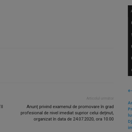
e
Articolul următor
A
II
Anunț privind examenul de promovare în grad
P
profesional de nivel imediat suprior celui deținut,
lu
organizat în data de 24.07.2020, ora 10.00
D
i