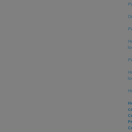
PV
Di
PV
Ho
lo
PV
Ho
lo
Ho
H
c
C
P
C