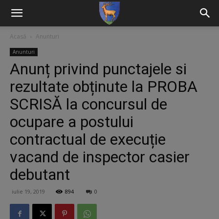
Acasă
Anunturi
Anunturi
Anunț privind punctajele si
rezultate obținute la PROBA
SCRISĂ la concursul de
ocupare a postului
contractual de execuție
vacand de inspector casier
debutant
iulie 19, 2019
894
0