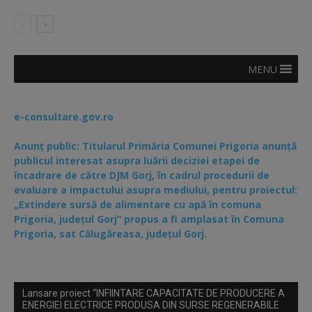
MENU
e-consultare.gov.ro
Anunț public: Titularul Primăria Comunei Prigoria anunță
publicul interesat asupra luării deciziei etapei de
încadrare de către DJM Gorj, în cadrul procedurii de
evaluare a impactului asupra mediului, pentru proiectul:
„Extindere sursă de alimentare cu apă în comuna
Prigoria, județul Gorj” propus a fi amplasat în Comuna
Prigoria, sat Călugăreasa, județul Gorj.
Lansare proiect “INFIINTARE CAPACITATE DE PRODUCERE A
ENERGIEI ELECTRICE PRODUSA DIN SURSE REGENERABILE