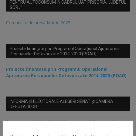
PENTRU AUTOCONSUM IN CADRUL UAT PRIGORIA, JUDETUL
GORJ”
Comunicat de presă Martie 2025
Proiecte finanțate prin Programul Operațional Ajutorarea
Persoanelor Defavorizate 2014-2020 (POAD)
Proiecte finanțate prin Programul Operațional
Ajutorarea Persoanelor Defavorizate 2014-2020 (POAD)
INFORMAȚII ELECTORALE ALEGERI SENAT ȘI CAMERA
DEPUTAȚILOR
Dispoziția nr 284 din 28.10.2024 privind stabilirea locurilor
speciale de afișaj alegeri Senat și Camera Deputatilor din anul
2024