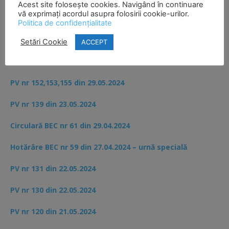
2024
Acest site folosește cookies. Navigând în continuare
vă exprimați acordul asupra folosirii cookie-urilor.
Politica de confidențialitate
Setări Cookie
ACCEPT
INFORMATII ELECTORALE ALEGERI LOCALE SI
EUROPARLAMENTARE 9 IUNIE 2024
PV nr 152,153,155 din 29.05.2024
PV nr 139 din 23.05.2024
Circulară BEC nr 61 din 29.04.2024
Hotărâre BEC nr 59 din 27.04.2024 – urnă specială
PV nr 131 din 22.05.2024
PV nr 130 din 22.05.2024
PV nr 120 din 21.05.2024