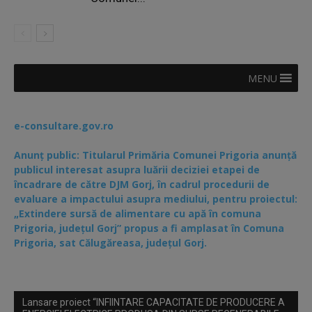
MENU
e-consultare.gov.ro
Anunț public: Titularul Primăria Comunei Prigoria anunță
publicul interesat asupra luării deciziei etapei de
încadrare de către DJM Gorj, în cadrul procedurii de
evaluare a impactului asupra mediului, pentru proiectul:
„Extindere sursă de alimentare cu apă în comuna
Prigoria, județul Gorj” propus a fi amplasat în Comuna
Prigoria, sat Călugăreasa, județul Gorj.
Lansare proiect “INFIINTARE CAPACITATE DE PRODUCERE A