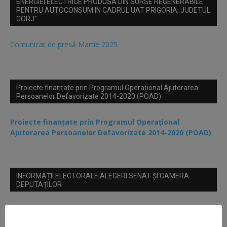
ENERGIEI ELECTRICE PRODUSA DIN SURSE REGENERABILE
PENTRU AUTOCONSUM IN CADRUL UAT PRIGORIA, JUDETUL
GORJ”
Comunicat de presă Martie 2025
Proiecte finanțate prin Programul Operațional Ajutorarea
Persoanelor Defavorizate 2014-2020 (POAD)
Proiecte finanțate prin Programul Operațional
Ajutorarea Persoanelor Defavorizate 2014-2020 (POAD)
INFORMAȚII ELECTORALE ALEGERI SENAT ȘI CAMERA
DEPUTAȚILOR
Dispoziția nr 284 din 28.10.2024 privind stabilirea locurilor
speciale de afișaj alegeri Senat și Camera Deputatilor din anul