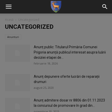
Acasă
Uncategorized
UNCATEGORIZED
Anunturi
Anunț public: Titularul Primăria Comunei
Prigoria anunță publicul interesat asupra luării
deciziei etapei de...
februarie 18, 2026
Anunț depunere oferte lucrări de reparații
drumuri
august 25, 2020
Anunț admitere dosar nr 8806 din 01.11.2023
la concursul de promovare în grad din...
noiembrie 20, 2023