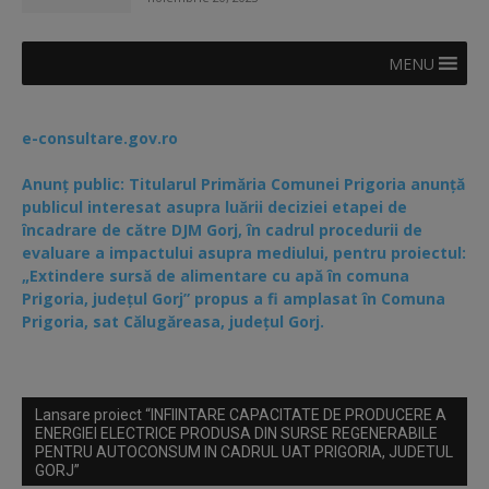
MENU
e-consultare.gov.ro
Anunț public: Titularul Primăria Comunei Prigoria anunță
publicul interesat asupra luării deciziei etapei de
încadrare de către DJM Gorj, în cadrul procedurii de
evaluare a impactului asupra mediului, pentru proiectul:
„Extindere sursă de alimentare cu apă în comuna
Prigoria, județul Gorj” propus a fi amplasat în Comuna
Prigoria, sat Călugăreasa, județul Gorj.
Lansare proiect “INFIINTARE CAPACITATE DE PRODUCERE A
ENERGIEI ELECTRICE PRODUSA DIN SURSE REGENERABILE
PENTRU AUTOCONSUM IN CADRUL UAT PRIGORIA, JUDETUL
GORJ”