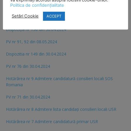
Politica de confidențialitate
Dispoziția nr 152 din 10.05.2024 privind delimitarea și
Setări Cookie
ACCEPT
numerotarea secțiilor de votare din Comuna Prigoria
Dispoziția nr 150 din 30.04.2024
PV nr 91, 92 din 08.05.2024
Dispozitia nr 149 din 30.04.2024
PV nr 76 din 30.04.2024
Hotărârea nr 9 Admitere candidatură consilieri locali SOS
Romania
PV nr 71 din 30.04.2024
Hotărârea nr 8 Admitere lista candidaţi consilieri locali USR
Hotărârea nr 7 Admitere candidatură primar USR