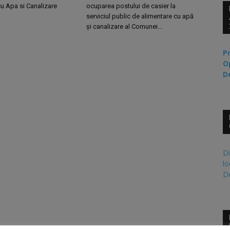
u Apa si Canalizare
ocuparea postului de casier la
serviciul public de alimentare cu apă
și canalizare al Comunei...
P
O
D
Di
lo
De