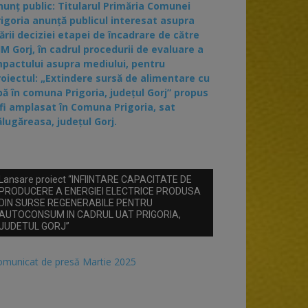
nunț public: Titularul Primăria Comunei
rigoria anunță publicul interesat asupra
ării deciziei etapei de încadrare de către
JM Gorj, în cadrul procedurii de evaluare a
mpactului asupra mediului, pentru
roiectul: „Extindere sursă de alimentare cu
pă în comuna Prigoria, județul Gorj” propus
 fi amplasat în Comuna Prigoria, sat
ălugăreasa, județul Gorj.
Lansare proiect “INFIINTARE CAPACITATE DE
PRODUCERE A ENERGIEI ELECTRICE PRODUSA
DIN SURSE REGENERABILE PENTRU
AUTOCONSUM IN CADRUL UAT PRIGORIA,
JUDETUL GORJ”
omunicat de presă Martie 2025