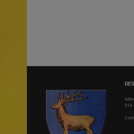
DES
Adre
013 
Cont