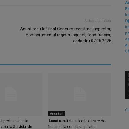
A
P
lu
D
Articolul următor
i
Anunt rezultat final Concurs recrutare inspector,
p
compartimentul registru agricol, fond funciar,
a
cadastru 07.05.2025
a
C
C
Anunturi
at proba scrisa la
Anunț rezultate selecție dosare de
asier la Serviciul de
înscriere la concursul privind