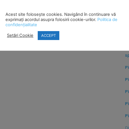
PV
Acest site folosește cookies. Navigând în continuare vă
exprimați acordul asupra folosirii cookie-urilor.
Politica de
confidențialitate
PV
Setări Cookie
ACCEPT
Ci
H
s
PV
PV
PV
PV
PV
Di