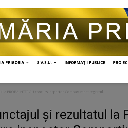
IA PRIGORIA
S.V.S.U.
INFORMAȚII PUBLICE
PROIEC
Primăria
atul la PROBA INTERVIU concurs inspector Compartiment registrul...
nctajul și rezultatul l
Prigoria