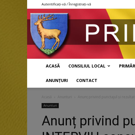
Autentificați-vă / Înregistrați-vă
ACASĂ
CONSILIUL LOCAL
PRIMĂR
ANUNȚURI
CONTACT
Acasă
Anunturi
Anunț privind punctajul și rezult
Anunturi
Anunț privind pu