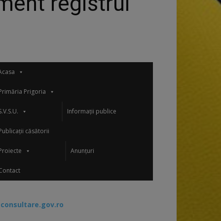
ent registrul
Acasa
Primăria Prigoria
S.V.S.U.
Informații publice
Publicații căsătorii
Proiecte
Anunțuri
Contact
-consultare.gov.ro