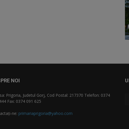
PRE NOI
U
sa: Prigoria, Judetul Gorj, Cod Postal: 217370 Telefon: 0374
444 Fax: 0374 091 625
actați-ne:
primariaprigoria@yahoo.com