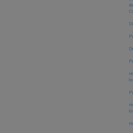
de
C
Di
PV
Di
PV
Ho
lo
PV
Ho
lo
Ho