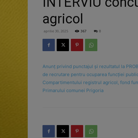
INTERVIU concu
agricol
aprilie 30, 2025
367
0
Anunț privind punctajul și rezultatul la PRO
de recrutare pentru ocuparea funcției publice
Compartimentului registrul agricol, fond func
Primarului comunei Prigoria