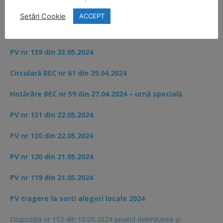
EUROPARLAMENTARE 9 IUNIE 2024
Setări Cookie
ACCEPT
PV nr 152,153,155 din 29.05.2024
PV nr 139 din 23.05.2024
Circulară BEC nr 61 din 29.04.2024
Hotărâre BEC nr 59 din 27.04.2024 – urnă specială
PV nr 131 din 22.05.2024
PV nr 130 din 22.05.2024
PV nr 120 din 21.05.2024
PV nr 119 din 21.05.2024
PV tragere la sorti alegeri locale 2024
Dispoziția nr 152 din 10.05.2024 privind delimitarea și