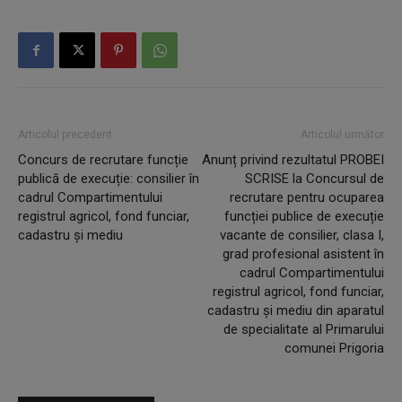
Articolul precedent
Articolul următor
Concurs de recrutare funcție
Anunț privind rezultatul PROBEI
publică de execuție: consilier în
SCRISE la Concursul de
cadrul Compartimentului
recrutare pentru ocuparea
registrul agricol, fond funciar,
funcției publice de execuție
cadastru și mediu
vacante de consilier, clasa I,
grad profesional asistent în
cadrul Compartimentului
registrul agricol, fond funciar,
cadastru și mediu din aparatul
de specialitate al Primarului
comunei Prigoria