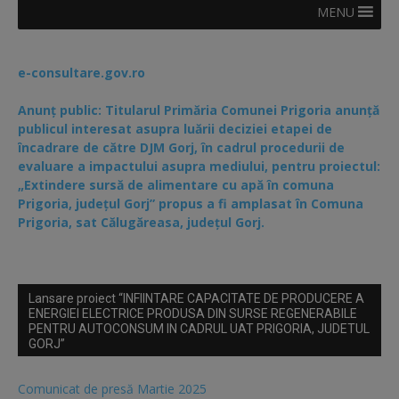
MENU
e-consultare.gov.ro
Anunț public: Titularul Primăria Comunei Prigoria anunță
publicul interesat asupra luării deciziei etapei de
încadrare de către DJM Gorj, în cadrul procedurii de
evaluare a impactului asupra mediului, pentru proiectul:
„Extindere sursă de alimentare cu apă în comuna
Prigoria, județul Gorj” propus a fi amplasat în Comuna
Prigoria, sat Călugăreasa, județul Gorj.
Lansare proiect “INFIINTARE CAPACITATE DE PRODUCERE A
ENERGIEI ELECTRICE PRODUSA DIN SURSE REGENERABILE
PENTRU AUTOCONSUM IN CADRUL UAT PRIGORIA, JUDETUL
GORJ”
Comunicat de presă Martie 2025