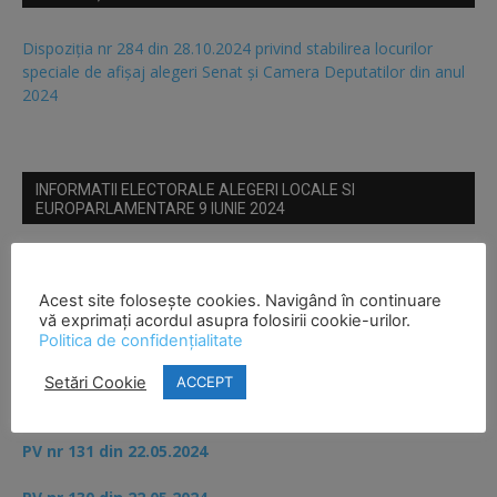
Dispoziția nr 284 din 28.10.2024 privind stabilirea locurilor
speciale de afișaj alegeri Senat și Camera Deputatilor din anul
2024
INFORMATII ELECTORALE ALEGERI LOCALE SI
EUROPARLAMENTARE 9 IUNIE 2024
PV nr 152,153,155 din 29.05.2024
Acest site folosește cookies. Navigând în continuare
PV nr 139 din 23.05.2024
vă exprimați acordul asupra folosirii cookie-urilor.
Politica de confidențialitate
Circulară BEC nr 61 din 29.04.2024
Setări Cookie
ACCEPT
Hotărâre BEC nr 59 din 27.04.2024 – urnă specială
PV nr 131 din 22.05.2024