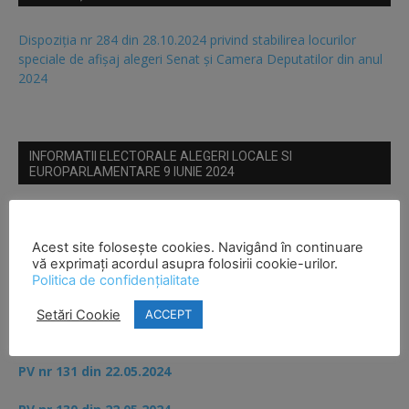
Dispoziția nr 284 din 28.10.2024 privind stabilirea locurilor
speciale de afișaj alegeri Senat și Camera Deputatilor din anul
2024
INFORMATII ELECTORALE ALEGERI LOCALE SI
EUROPARLAMENTARE 9 IUNIE 2024
PV nr 152,153,155 din 29.05.2024
Acest site folosește cookies. Navigând în continuare
PV nr 139 din 23.05.2024
vă exprimați acordul asupra folosirii cookie-urilor.
Politica de confidențialitate
Circulară BEC nr 61 din 29.04.2024
Setări Cookie
ACCEPT
Hotărâre BEC nr 59 din 27.04.2024 – urnă specială
PV nr 131 din 22.05.2024