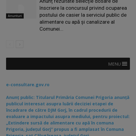
Anunț rezultate selecție dosare de
înscriere la concursul privind ocuparea
postului de casier la serviciul public de
Anunturi
alimentare cu apă și canalizare al
Comunei...
MENU
e-consultare.gov.ro
Anunț public: Titularul Primăria Comunei Prigoria anunță
publicul interesat asupra luării deciziei etapei de
încadrare de către DJM Gorj, în cadrul procedurii de
evaluare a impactului asupra mediului, pentru proiectul:
„Extindere sursă de alimentare cu apă în comuna
Prigoria, județul Gorj” propus a fi amplasat în Comuna
Prigoria, sat Călugăreasa, județul Gorj.