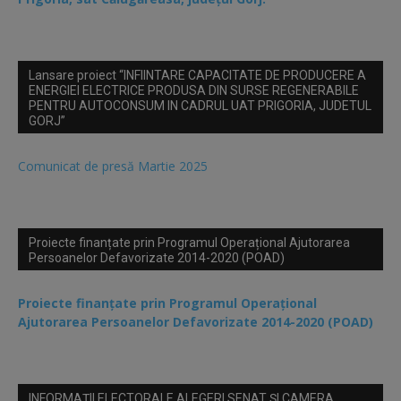
Lansare proiect “INFIINTARE CAPACITATE DE PRODUCERE A
ENERGIEI ELECTRICE PRODUSA DIN SURSE REGENERABILE
PENTRU AUTOCONSUM IN CADRUL UAT PRIGORIA, JUDETUL
GORJ”
Comunicat de presă Martie 2025
Proiecte finanțate prin Programul Operațional Ajutorarea
Persoanelor Defavorizate 2014-2020 (POAD)
Proiecte finanțate prin Programul Operațional
Ajutorarea Persoanelor Defavorizate 2014-2020 (POAD)
INFORMAȚII ELECTORALE ALEGERI SENAT ȘI CAMERA