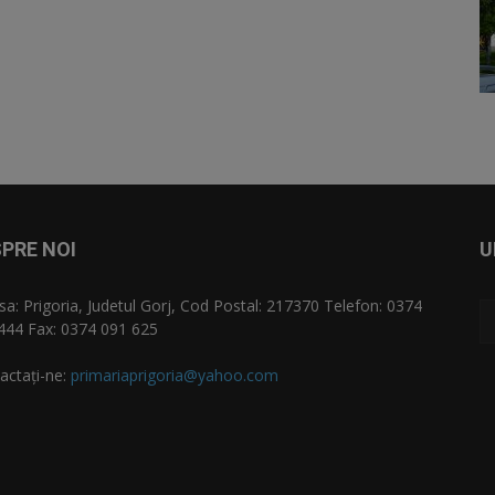
PRE NOI
U
sa: Prigoria, Judetul Gorj, Cod Postal: 217370 Telefon: 0374
444 Fax: 0374 091 625
actați-ne:
primariaprigoria@yahoo.com