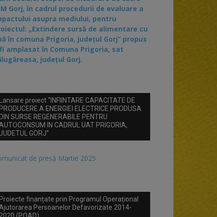
JM Gorj, în cadrul procedurii de evaluare a
mpactului asupra mediului, pentru
roiectul: „Extindere sursă de alimentare cu
pă în comuna Prigoria, județul Gorj” propus
 fi amplasat în Comuna Prigoria, sat
ălugăreasa, județul Gorj.
Lansare proiect “INFIINTARE CAPACITATE DE
PRODUCERE A ENERGIEI ELECTRICE PRODUSA
DIN SURSE REGENERABILE PENTRU
AUTOCONSUM IN CADRUL UAT PRIGORIA,
JUDETUL GORJ”
omunicat de presă Martie 2025
Proiecte finanțate prin Programul Operațional
Ajutorarea Persoanelor Defavorizate 2014-
2020 (POAD)