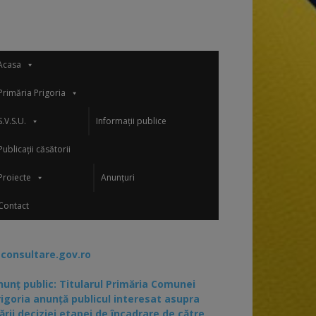
Acasa
Primăria Prigoria
S.V.S.U.
Informații publice
Publicații căsătorii
Proiecte
Anunțuri
Contact
-consultare.gov.ro
nunț public: Titularul Primăria Comunei
rigoria anunță publicul interesat asupra
ării deciziei etapei de încadrare de către