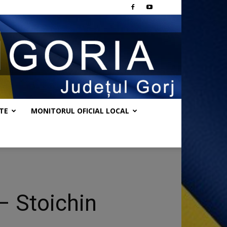
TE
MONITORUL OFICIAL LOCAL
– Stoichin