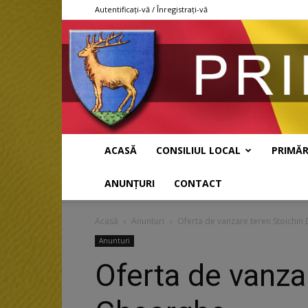
Autentificați-vă / Înregistrați-vă
ACASĂ
CONSILIUL LOCAL
PRIMĂR
ANUNȚURI
CONTACT
Acasă
Anunturi
Oferta de vanzare teren Stoichin 
Anunturi
Oferta de vanzar