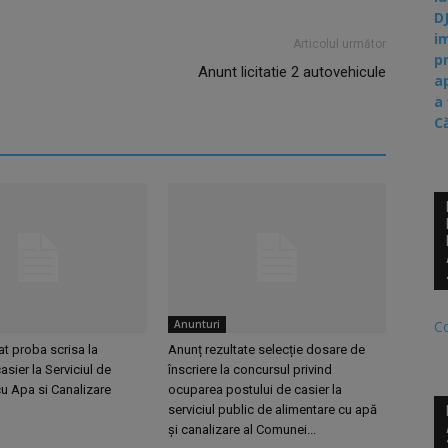
D
i
Articolul următor
p
Anunt licitatie 2 autovehicule
a
a
C
Anunturi
C
at proba scrisa la
Anunț rezultate selecție dosare de
asier la Serviciul de
înscriere la concursul privind
u Apa si Canalizare
ocuparea postului de casier la
serviciul public de alimentare cu apă
și canalizare al Comunei...