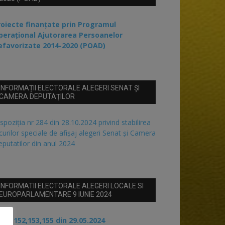
roiecte finanțate prin Programul
perațional Ajutorarea Persoanelor
efavorizate 2014-2020 (POAD)
INFORMAȚII ELECTORALE ALEGERI SENAT ȘI
CAMERA DEPUTAȚILOR
spoziția nr 284 din 28.10.2024 privind stabilirea
curilor speciale de afișaj alegeri Senat și Camera
putatilor din anul 2024
INFORMATII ELECTORALE ALEGERI LOCALE SI
EUROPARLAMENTARE 9 IUNIE 2024
 nr 152,153,155 din 29.05.2024