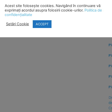
Acest site folosește cookies. Navigând în continuare vă
PV
exprimați acordul asupra folosirii cookie-urilor.
Politica de
confidențialitate
Ci
Setări Cookie
ACCEPT
H
s
PV
PV
PV
PV
PV
Di
de
C