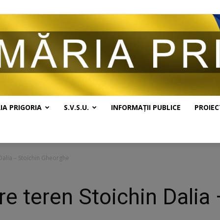
IA PRIGORIA
S.V.S.U.
INFORMAȚII PUBLICE
PROIEC
Primăria
Dalia – Stoichin Gheorghe
e teren Stoichin Dalia 
Prigoria