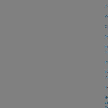
Di
PV
Di
PV
Ho
lo
PV
Ho
lo
Ho
H
c
C