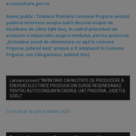
e-consultare.gov.ro
Anunț public: Titularul Primăria Comunei Prigoria anunță
publicul interesat asupra luării deciziei etapei de
încadrare de către DJM Gorj, în cadrul procedurii de
evaluare a impactului asupra mediului, pentru proiectul:
„Extindere sursă de alimentare cu apă în comuna
Prigoria, județul Gorj” propus a fi amplasat în Comuna
Prigoria, sat Călugăreasa, județul Gorj.
Lansare proiect “INFIINTARE CAPACITATE DE PRODUCERE A
ENERGIEI ELECTRICE PRODUSA DIN SURSE REGENERABILE
PENTRU AUTOCONSUM IN CADRUL UAT PRIGORIA, JUDETUL
GORJ”
Comunicat de presă Martie 2025