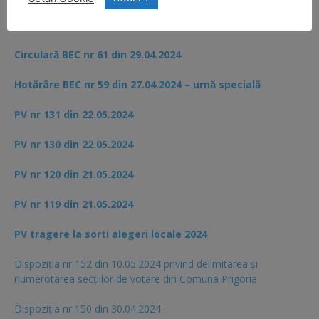
PV nr 139 din 23.05.2024
Circulară BEC nr 61 din 29.04.2024
Hotărâre BEC nr 59 din 27.04.2024 – urnă specială
PV nr 131 din 22.05.2024
PV nr 130 din 22.05.2024
PV nr 120 din 21.05.2024
PV nr 119 din 21.05.2024
PV tragere la sorti alegeri locale 2024
Dispoziția nr 152 din 10.05.2024 privind delimitarea și
numerotarea secțiilor de votare din Comuna Prigoria
Dispoziția nr 150 din 30.04.2024