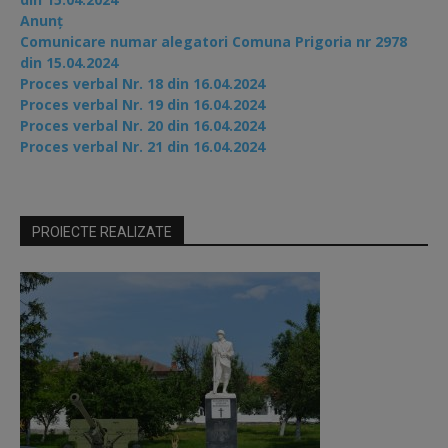
Anunț
Comunicare numar alegatori Comuna Prigoria nr 2978
din 15.04.2024
Proces verbal Nr. 18 din 16.04.2024
Proces verbal Nr. 19 din 16.04.2024
Proces verbal Nr. 20 din 16.04.2024
Proces verbal Nr. 21 din 16.04.2024
PROIECTE REALIZATE