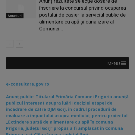
Anunț rezultate selecție dosare de
înscriere la concursul privind ocuparea
postului de casier la serviciul public de
Anunturi
alimentare cu apă și canalizare al
Comunei...
MENU
e-consultare.gov.ro
Anunț public: Titularul Primăria Comunei Prigoria anunță
publicul interesat asupra luării deciziei etapei de
încadrare de către DJM Gorj, în cadrul procedurii de
evaluare a impactului asupra mediului, pentru proiectul:
„Extindere sursă de alimentare cu apă în comuna
Prigoria, județul Gorj” propus a fi amplasat în Comuna
Prigoria, sat Călugăreasa, județul Gorj.