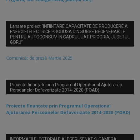
Lansare proiect “INFIINTARE CAPACITATE DE PRODUCERE A
ENERGIEI ELECTRICE PRODUSA DIN SURSE REGENERABILE
PENTRU AUTOCONSUM IN CADRUL UAT PRIGORIA, JUDETUL
GORJ”
Comunicat de presă Martie 2025
Proiecte finanțate prin Programul Operațional Ajutorarea
Persoanelor Defavorizate 2014-2020 (POAD)
Proiecte finanțate prin Programul Operațional
Ajutorarea Persoanelor Defavorizate 2014-2020 (POAD)
INFORMAȚII ELECTORALE ALEGERI SENAT ȘI CAMERA