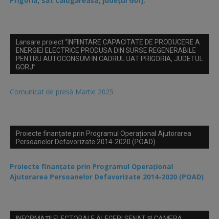
Prigoria, sat Călugăreasa, județul Gorj.
Lansare proiect “INFIINTARE CAPACITATE DE PRODUCERE A
ENERGIEI ELECTRICE PRODUSA DIN SURSE REGENERABILE
PENTRU AUTOCONSUM IN CADRUL UAT PRIGORIA, JUDETUL
GORJ”
Comunicat de presă Martie 2025
Proiecte finanțate prin Programul Operațional Ajutorarea
Persoanelor Defavorizate 2014-2020 (POAD)
Proiecte finanțate prin Programul Operațional
Ajutorarea Persoanelor Defavorizate 2014-2020 (POAD)
INFORMAȚII ELECTORALE ALEGERI SENAT ȘI CAMERA