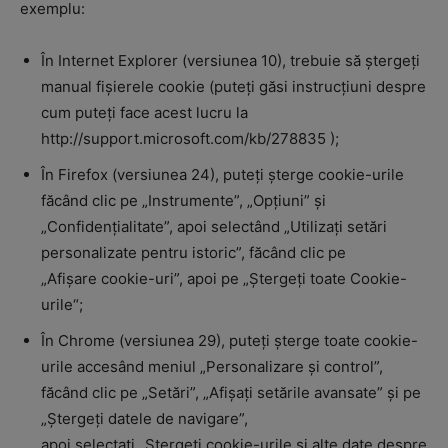
exemplu:
În Internet Explorer (versiunea 10), trebuie să ștergeți
manual fișierele cookie (puteți găsi instrucțiuni despre
cum puteți face acest lucru la
http://support.microsoft.com/kb/278835 );
În Firefox (versiunea 24), puteți șterge cookie-urile
făcând clic pe „Instrumente”, „Opțiuni” și
„Confidențialitate”, apoi selectând „Utilizați setări
personalizate pentru istoric”, făcând clic pe
„Afișare cookie-uri”, apoi pe „Ștergeți toate Cookie-
urile“;
În Chrome (versiunea 29), puteți șterge toate cookie-
urile accesând meniul „Personalizare și control”,
făcând clic pe „Setări”, „Afișați setările avansate” și pe
„Ștergeți datele de navigare”,
apoi selectați „Ștergeți cookie-urile și alte date despre